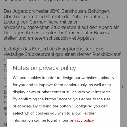
Das Jugendorchester JB²O Bankholzen, Bohlingen,
Überlingen am Ried stimmte die Zuhörer unter der
Leitung von Carmen Kiene mit einer
abwechslungsreichen Stückauswahl auf den Abend ein.
Die Jugendlichen konnten ihr Können unter Beweis
stellen und ernteten schließlich viel Applaus.
Es folgte das Konzert des Hauptorchesters. Eine
vielfältige Stückauswahl gab einen kleinen Rückblick auf
besondere Ereignisse der vergangenen 50 Jahre, von
der Mondlandung mit dem Stück Apollo 13 bis hin zur
Notes on privacy policy
Besteigung des Mount Everest mit dem
gleichnamigen Titel.
We use cookies in order to design our websites optimally
for you and to improve them continuously, as well as to
Sebastian Rieger dirigierte, als derzeit jüngster Dirigent im
Bezirk, das erste Mal ein Konzert als neuer Dirigent des
display news or other content in line with your interests.
Musikvereins Bankholzen. Sebastian Rieger hatte im
By confirming the button "Accept" you agree to the use
Sommer den Taktstock übernommen und meisterte sein
of cookies. By clicking the button "Configure" you can
erstes Konzert unter viel Applaus vor dem
ausverkauften Bürgerhaus mit Bravour.
select which cookies you wish to allow. Further
information can be found in our
privacy policy
.
Nach dem ersten Teil des Konzerts wurden
Ehrungen