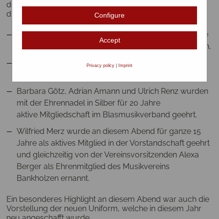
des Blasmusikverband Hegau Bodensee, vertreten
durch Klaus Hofer, vorgenommen.
Configure
Philipp Schmid, einer der Solisten des Abends, wurde
Accept
das Jungmusikerleistungsabzeichen in Gold verliehen,
Sina Zirell und Nicolas Streit, erhielten
Privacy policy
|
Imprint
das Jungmusikerleistungsabzeichen in Bronze.
Barbara Götz, Adrian Amann und Ulrich Renz wurden
mit der Ehrennadel in Silber für 20 Jahre
aktive Mitgliedschaft im Blasmusikverband geehrt.
Wilfried Merz wurde an diesem Abend für ganze 15
Jahre als aktives Mitglied in der Vorstandschaft geehrt
und gleichzeitig von der Vereinsvorsitzenden Alexa
Berger als Ehrenmitglied des Musikvereins
Bankholzen ernannt.
Ein besonderes Highlight an diesem Abend war auch die
Vorstellung der neuen Uniform, welche in diesem Jahr
neu angeschafft wurde.