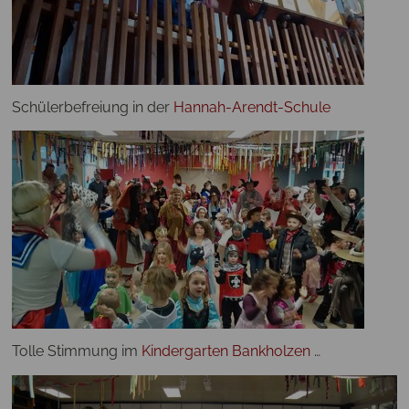
Schülerbefreiung in der
Hannah-Arendt-Schule
Tolle Stimmung im
Kindergarten Bankholzen
…