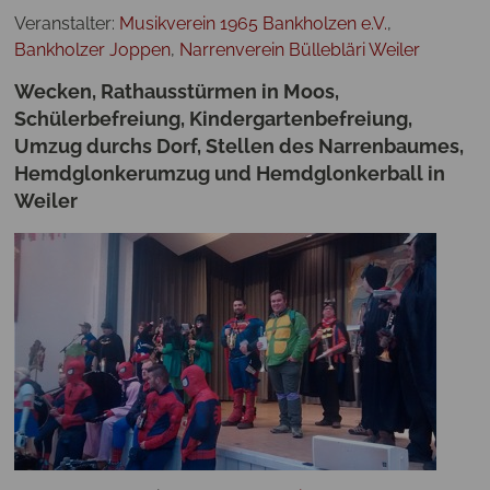
Veranstalter:
Musikverein 1965 Bankholzen e.V.
,
Bankholzer Joppen
,
Narrenverein Büllebläri Weiler
Wecken, Rathausstürmen in Moos,
Schülerbefreiung, Kindergartenbefreiung,
Umzug durchs Dorf, Stellen des Narrenbaumes,
Hemdglonkerumzug und Hemdglonkerball in
Weiler