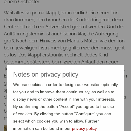
einem Orchester.
Weil alles so prima klappt, kann endlich ein neuer Ton
dran kommen, den brauchen die Kinder dringend, denn
heute soll noch ein Adventslied gelernt werden. Und der
Aufführungstermin ist auch schon klar, die Aufregung
groß. Nach dem Hinweis von Markus Müller, wie der Ton
beim jeweiligen Instrument gegriffen werden muss, geht
es los. Das klappt erstaunlich schnell. Jedes Kind
bekommt, spätestens beim zweiten Anlauf den neuen
Ton heraus. Endlich kann auch das neue Stück kommen.
Notes on privacy policy
Es heißt: „Jingle Bells“, sie hatten es schon beim Aufbauen
gesungen. Die Melodie ist also allen klar. Gemeinsam
We use cookies in order to design our websites optimally
spielen sie – Takt für Takt – die Noten der ersten Zeile
for you and to improve them continuously, as well as to
durch. Das ist richtig schwer. Immerhin müssen die Kinder
display news or other content in line with your interests.
erst die jeweilige Note erkennen, wissen, wie der Ton
By confirming the button "Accept" you agree to the use
beim eigenen Instrument gegriffen wird, und dann
of cookies. By clicking the button "Configure" you can
müssen sie diesen Ton „erzeugen“.
select which cookies you wish to allow. Further
information can be found in our
privacy policy
.