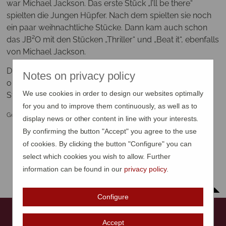
war Michael Jackson. Das erste Stück „I’ll be there“
spielten die Jungen Hüpfer. Nach dem spielten sie noch
ein paar weihnachtliche Stücke. Dann kam auch schon
das JB²O mit den Stücken „Thriller“ und „Beat it“, ebenfalls
von Michael Jackson.
Der Musikverein Bankholzen spielte das Stück „The Way
Notes on privacy policy
old Friends“. So klang der Abend noch mit ein paar
We use cookies in order to design our websites optimally
Stücken vom Musikverein Bankholzen aus.
for you and to improve them continuously, as well as to
Geschrieben von Luana Pfaff
display news or other content in line with your interests.
By confirming the button "Accept" you agree to the use
of cookies. By clicking the button "Configure" you can
select which cookies you wish to allow. Further
information can be found in our
privacy policy
.
nach oben
Configure
Impressum
Accept