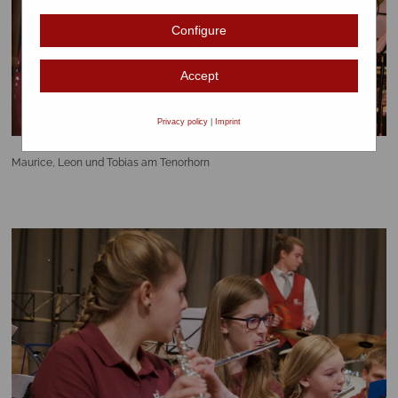
Configure
Accept
Privacy policy
|
Imprint
Maurice, Leon und Tobias am Tenorhorn